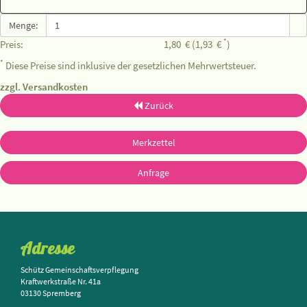
Menge:
*
Preis:
1,80
€
(1,93
€
)
*
Diese Preise sind inklusive der gesetzlichen Mehrwertsteuer.
zzgl. Versandkosten
Zurück
Merkzettel
Anfrage
Adresse
Schütz Gemeinschaftsverpflegung
Kraftwerkstraße Nr. 41a
03130 Spremberg