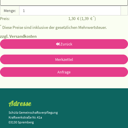
Menge:
*
Preis:
1,30
€
(1,39
€
)
*
Diese Preise sind inklusive der gesetzlichen Mehrwertsteuer.
zzgl. Versandkosten
Zurück
Merkzettel
Anfrage
Adresse
Schütz Gemeinschaftsverpflegung
Kraftwerkstraße Nr. 41a
03130 Spremberg