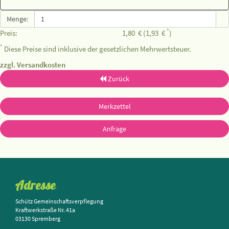
Menge:
*
Preis:
1,80
€
(1,93
€
)
*
Diese Preise sind inklusive der gesetzlichen Mehrwertsteuer.
zzgl. Versandkosten
Zurück
Merkzettel
Anfrage
Adresse
Schütz Gemeinschaftsverpflegung
Kraftwerkstraße Nr. 41a
03130 Spremberg