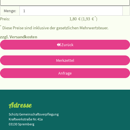
Menge:
*
Preis:
1,80
€
(1,93
€
)
*
Diese Preise sind inklusive der gesetzlichen Mehrwertsteuer.
zzgl. Versandkosten
Zurück
Merkzettel
Anfrage
Adresse
Schütz Gemeinschaftsverpflegung
Kraftwerkstraße Nr. 41a
03130 Spremberg