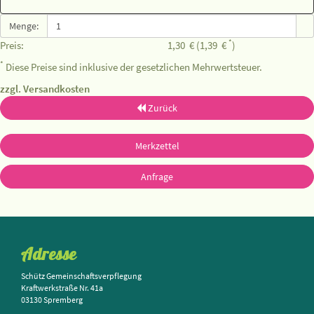
Menge:
*
Preis:
1,30
€
(1,39
€
)
*
Diese Preise sind inklusive der gesetzlichen Mehrwertsteuer.
zzgl. Versandkosten
Zurück
Merkzettel
Anfrage
Adresse
Schütz Gemeinschaftsverpflegung
Kraftwerkstraße Nr. 41a
03130 Spremberg