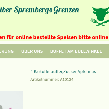
 über Sprembergs Grenzen
n für online bestellte Speisen bitte onli
FERUNG
ÜBER UNS
BUFFET AM BULLWINKEL
4 Kartoffelpuffer,Zucker,Apfelmus
Artikelnummer:
A10134