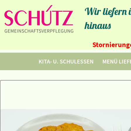
Wir liefern
hinaus
Stornierunge
KITA- U. SCHULESSEN
MENÜ LIE