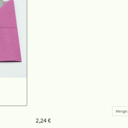
Menge:
2,24
€