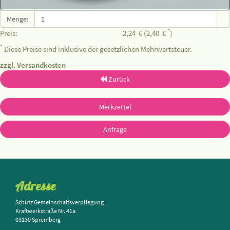
Menge:
*
Preis:
2,24
€
(2,40
€
)
*
Diese Preise sind inklusive der gesetzlichen Mehrwertsteuer.
zzgl. Versandkosten
Zurück
Merkzettel
Anfrage
Adresse
Schütz Gemeinschaftsverpflegung
Kraftwerkstraße Nr. 41a
03130 Spremberg